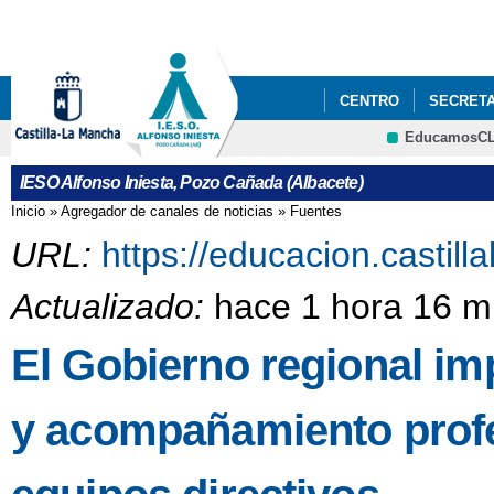
Pa
co
pri
CENTRO
SECRETA
EducamosC
ADMISIÓN ALUMNADO 
CRFP
IESO Alfonso Iniesta, Pozo Cañada (Albacete)
Inicio
»
Agregador de canales de noticias
»
Fuentes
Se encuentra usted aquí
URL:
https://educacion.castil
Actualizado:
hace 1 hora 16 m
El Gobierno regional i
y acompañamiento profes