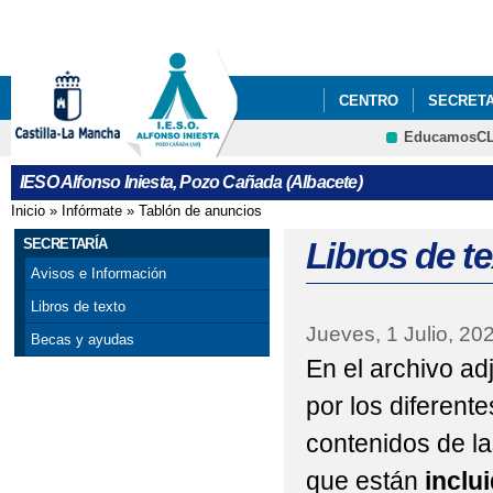
Pa
co
pri
CENTRO
SECRETA
EducamosC
ADMISIÓN ALUMNADO 
CRFP
IESO Alfonso Iniesta, Pozo Cañada (Albacete)
Inicio
»
Infórmate
»
Tablón de anuncios
Se encuentra usted aquí
SECRETARÍA
Libros de t
Avisos e Información
Libros de texto
Jueves, 1 Julio, 20
Becas y ayudas
En el archivo ad
por los diferent
contenidos de la
que están
inclui